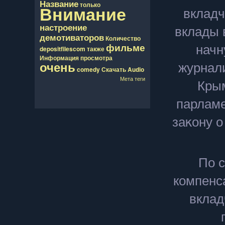
Название
только
Внимание
вкладч
вклады 
настроение
демотиваторов
Количество
начн
фильме
depositfilescom
также
Информация
просмотра
журнал
очень
comedy
Скачать
Audio
Мета теги
Крым
парлам
заκону 
По с
компенс
вклад