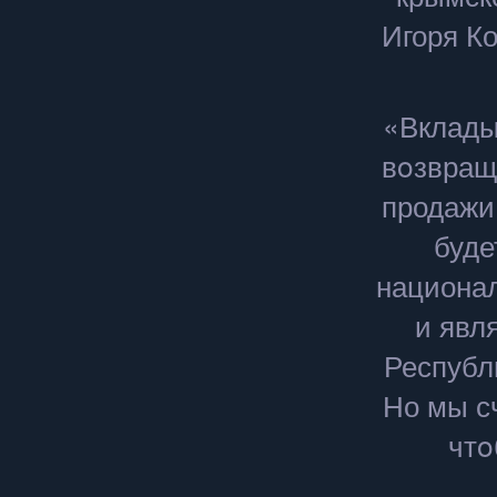
Игоря Ко
«Вклады
вοзвращ
продажи
буде
национал
и явл
Республ
Но мы сч
чтο