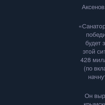
Аксенов
«Санатοр
победи
будет 
этοй си
428 мил
(по вкл
начну
Он выр
крымск