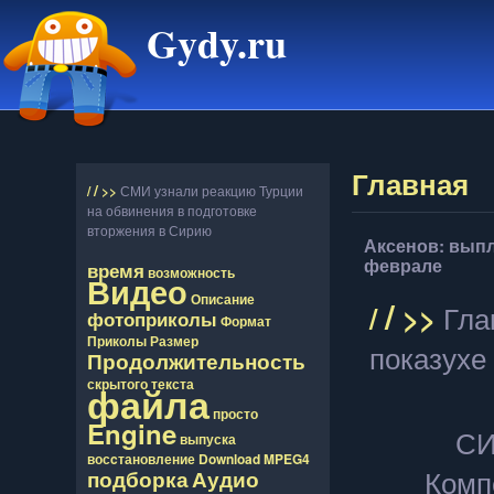
Gydy.ru
Главная
/
/
>>
СМИ узнали реакцию Турции
на обвинения в подготовке
вторжения в Сирию
Аксенов: выпл
феврале
время
возможность
Видео
Описание
/
/
>>
Гла
фотоприколы
Формат
Приколы
Размер
показухе
Продолжительность
скрытого
текста
файла
просто
Engine
СИ
выпуска
восcтановление
Download
MPEG4
Комп
подборка
Аудио