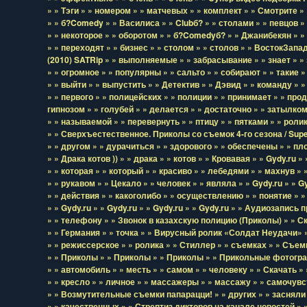
» » Тэги
» » номером
» » матчевых
» » комплект
» » Смотрите
»
» » б?Comedy
» » Василиса
» » Clubб?
» » столами
» » певцов
»
» » некоторое
» » оборотом
» » б?Comedyб?
» » Джанибекян
» »
» » переходят
» » бизнес
» » столом
» » столов
» » ВостокЗапа
(2010) SATRip
» » выполняемые
» » забрасывание
» » знает
» »
» » огромное
» » популярны
» » сальто
» » собирают
» » такие
»
» » выйти
» » выпустить
» » Детектив
» » Дэвид
» » команду
» »
» » первого
» » полицейских
» » полиции
» » принимает
» » про
гипнозом
» » голубей
» » делается
» » достаточно
» » затылко
» » называемой
» » перевернуть
» » птицу
» » пятками
» » роли
» » Сверхъестественное. Приколы со съемок 4-го сезона / Sup
» » другом
» » дурачиться
» » здорового
» » обеспечены
» » пл
» » Драка котов ))
» » драка
» » котов
» » Кровавая
» » Gydy.ru
» 
» » которая
» » который
» » красиво
» » лебедями
» » махнув
» 
» » рукавом
» » Цекало
» » человек
» » являла
» » Gydy.ru
» » G
» » действия
» » какоголибо
» » осуществлению
» » понятие
» 
» » Gydy.ru
» » Gydy.ru
» » Gydy.ru
» » Gydy.ru
» » Аудиозапись п
» » телефону
» » Звонок в казахскую полицию (Приколы)
» » С
» » Германия
» » точка
» » Вирусный ролик «Солдат Неудачи»
» » режиссерское
» » ролика
» » Стиллер
» » съемках
» » Съем
» » Приколы
» » Приколы
» » Приколы
» » Прикольные фотогра
» » автомобиль
» » месть
» » самом
» » человеку
» » Скачать
»
» » кресло
» » личное
» » массажеры
» » массажу
» » самочувс
» » Возмутительные съемки папарацци!
» » других
» » засняли
» » качественных
» » Стрептиз дикторов на канале новостей
» 