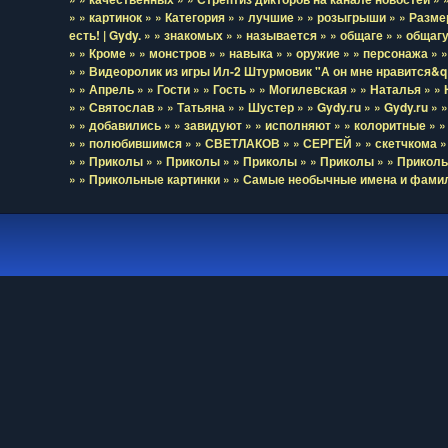
» » картинок
» » Категория
» » лучшие
» » розыгрыши
» » Разме
есть! | Gydy.
» » знакомых
» » называется
» » общаге
» » общаг
» » Кроме
» » монстров
» » навыка
» » оружие
» » персонажа
» 
» » Видеоролик из игры Ил-2 Штурмовик "А он мне нравится&q
» » Апрель
» » Гости
» » Гость
» » Могилевская
» » Наталья
» »
» » Святослав
» » Татьяна
» » Шустер
» » Gydy.ru
» » Gydy.ru
» 
» » добавились
» » завидуют
» » исполняют
» » колоритные
» 
» » полюбившимся
» » СВЕТЛАКОВ
» » СЕРГЕЙ
» » скетчкома
»
» » Приколы
» » Приколы
» » Приколы
» » Приколы
» » Прикол
» » Прикольные картинки
» » Самые необычные имена и фами