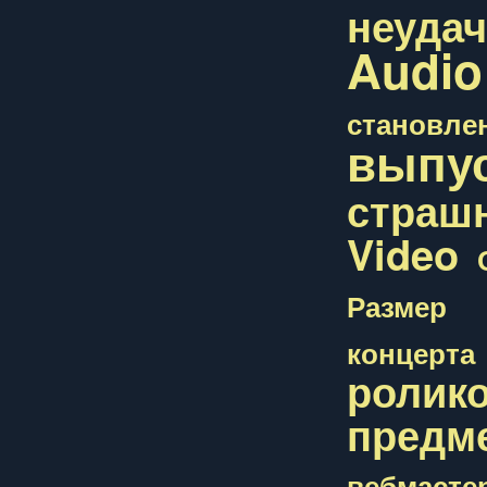
неуда
Audio
становле
выпу
страш
Video
Размер
концерта
ролик
предм
вебмасте