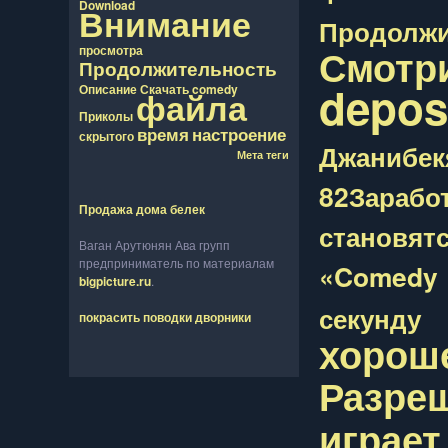
Download
Внимание
Продолжи
Смотр
просмотра
Продолжительность
depos
Описание
Скачать
comedy
файла
Приколы
время
настроение
скрытого
Джанибек
Мета теги
82Зарабо
Продажа дома белек
становят
Ваган Арутюнян Ава групп
предприниматель по материалам
«Comedy
bigpicture.ru
.
секунду
покрасить поводки дворники
хорош
Разре
играет