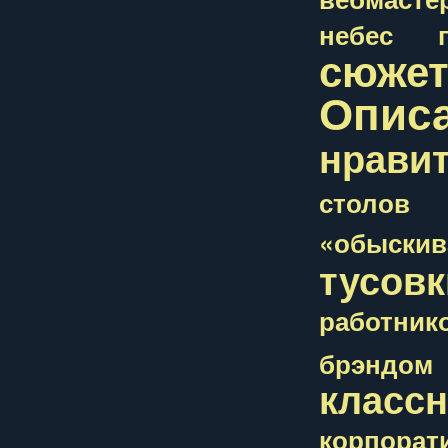
небес
сюжет
Опис
нрави
столов
«обыскив
тусовк
работник
брэндом
класс
корпорат