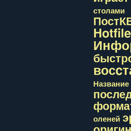
столами
ПостК
Hotfil
Инфо
быстр
восcт
Название
после
форма
э
оленей
ориги