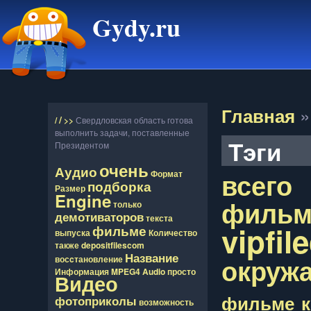
Gydy.ru
Главная
/
/
>>
Свердловская область готова
выполнить задачи, поставленные
Тэги
Президентом
очень
Аудио
всего
Формат
подборка
Размер
Engine
фильм
только
демотиваторов
текста
vipfi
фильме
выпуска
Количество
также
depositfilescom
Название
окруж
восcтановление
Информация
MPEG4
Audio
просто
Видео
фильме
фотоприколы
возможность