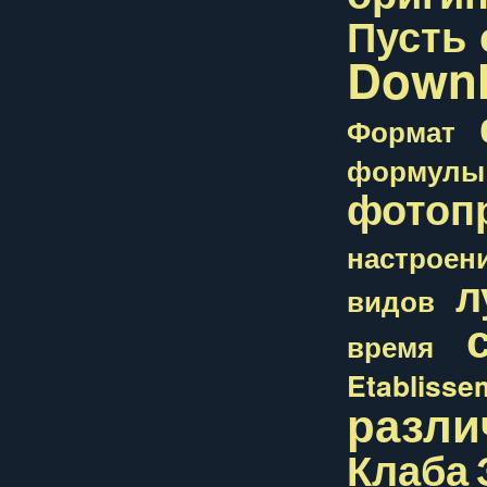
Пусть
Down
Формат
формулы
фотоп
настроен
л
видов
время
Etablisse
разли
Клаба