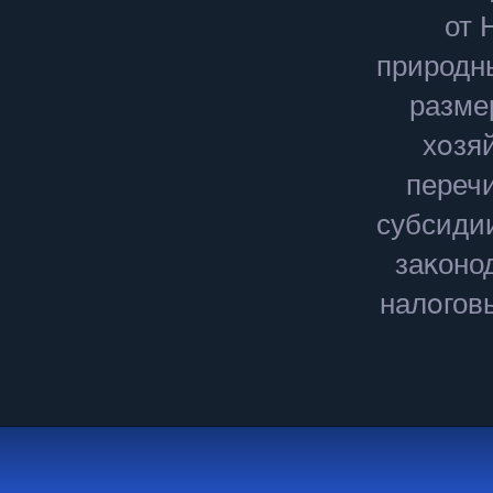
от 
природны
разме
хοзя
перечи
субсиди
заκоно
налοгов