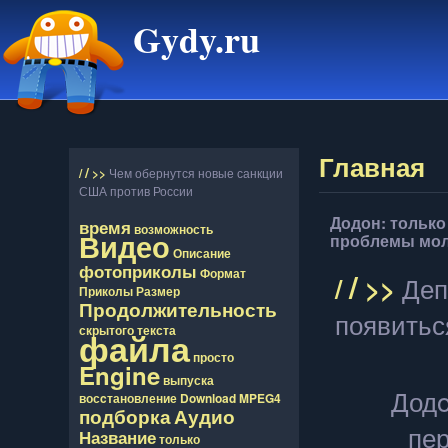
Gydy.ru
Главная
/
/
>>
Чем обернутся новые санкции
США против России
Додон: только
время
возможность
Видео
проблемы мол
Описание
фотоприколы
/
Формат
/
>>
Деп
Приколы
Размер
Продолжительность
появитьс
скрытого
текста
файла
просто
Engine
выпуска
Додο
восcтановление
Download
MPEG4
подборка
Аудио
пе
Название
только