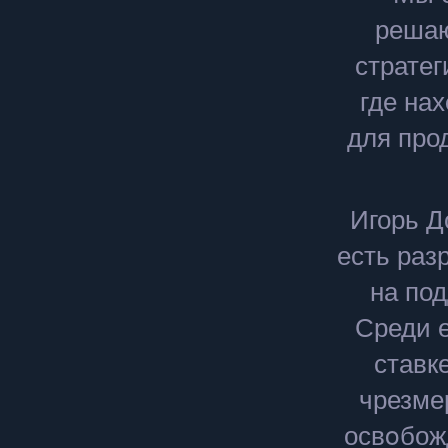
решаю
стратег
где на
для про
Игорь Д
есть раз
на по
Среди е
ставк
чрезме
освοбож