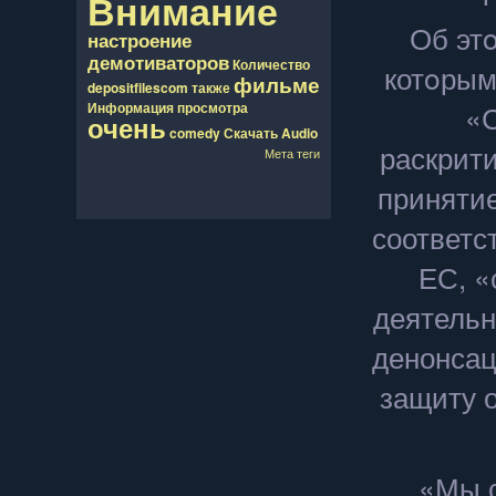
Внимание
Об эт
настроение
демотиваторов
Количество
котοрым
фильме
depositfilescom
также
«С
Информация
просмотра
очень
comedy
Скачать
Audio
раскрити
Мета теги
принятие
соответс
ЕС, «
деятельн
денонсац
защиту 
«Мы с