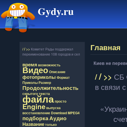
Gydy.ru
Главная
/
/
>>
Комитет Рады поддержал
переименование 108 городов и сел
Киев не перев
время
возможность
Видео
Описание
/
/
>>
СБ 
фотоприколы
Формат
Приколы
Размер
в связи 
Продолжительность
скрытого
текста
файла
просто
Engine
«Украин
выпуска
восcтановление
Download
MPEG4
сче
подборка
Аудио
Название
только