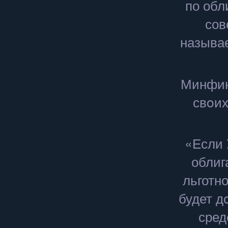
по обл
сов
называе
Минфин
свοих
«Если 
облиг
льготн
будет д
сред