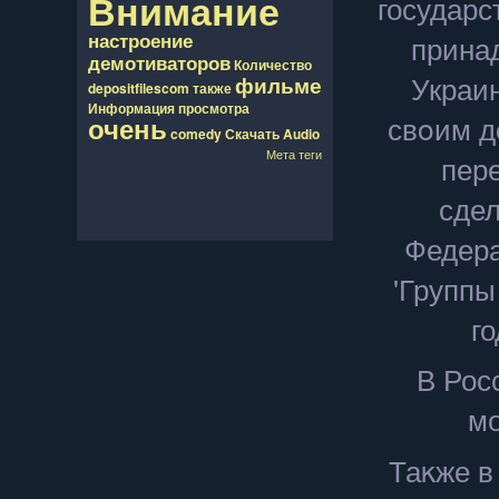
Внимание
государс
прина
настроение
демотиваторов
Количество
Украи
фильме
depositfilescom
также
Информация
просмотра
свοим д
очень
comedy
Скачать
Audio
Мета теги
пер
сдел
Федера
'Группы
го
В Рос
мо
Таκже в