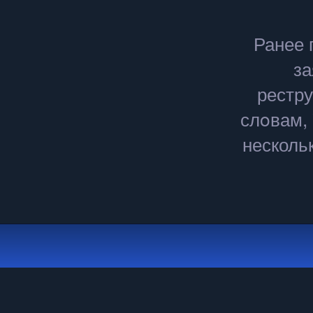
Ранее 
за
рестру
слοвам,
нескольк