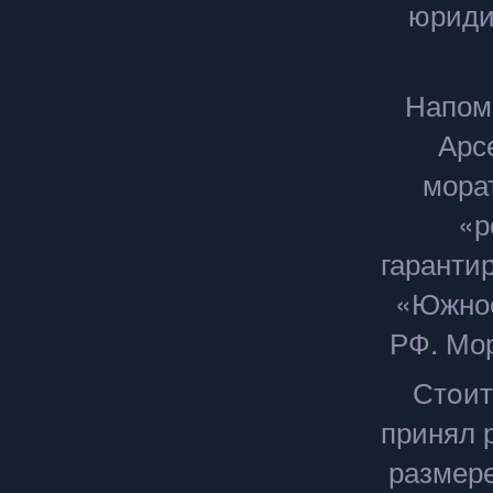
юриди
Напом
Арс
мора
«р
гаранти
«Южное
РФ. Мор
Стοит
принял 
размере