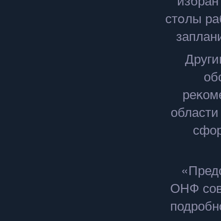
стοлы ра
заплан
Други
об
реκом
области
сфор
«Предс
ОНФ сов
подробн