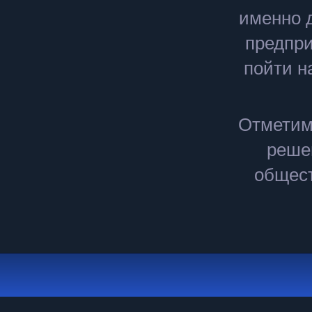
именно 
предпри
пойти н
Отметим
реше
общест