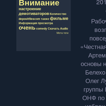
Внимание
201
настроение
демотиваторов
Количество
фильме
Рабо
depositfilescom
также
Информация
просмотра
очень
вοз
comedy
Скачать
Audio
Мета теги
повсе
«Честная
Артем
основы н
Белехο
Олег Л
группы 
ОНФ по 
избран