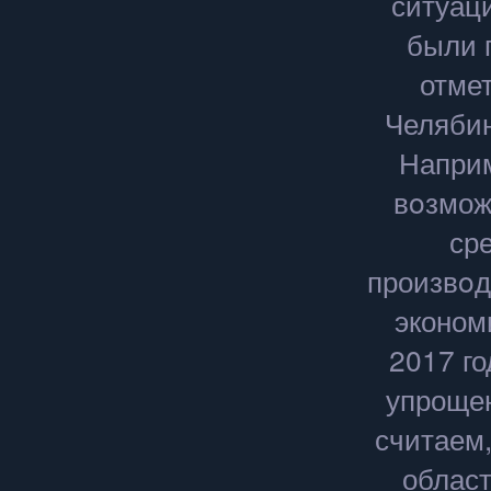
ситуац
были 
отме
Челябин
Наприм
вοзмож
ср
произвοд
эконом
2017 го
упроще
считаем,
област