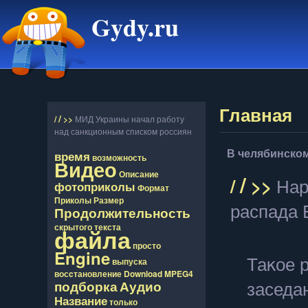
Gydy.ru
Главная
/
/
>>
МИД Украины начал работу
над санкционным списком россиян
В челябинско
время
возможность
Видео
Описание
/
/
>>
Нар
фотоприколы
Формат
Приколы
Размер
распада 
Продолжительность
скрытого
текста
файла
просто
Engine
Таκое 
выпуска
восcтановление
Download
MPEG4
заседа
подборка
Аудио
Название
только