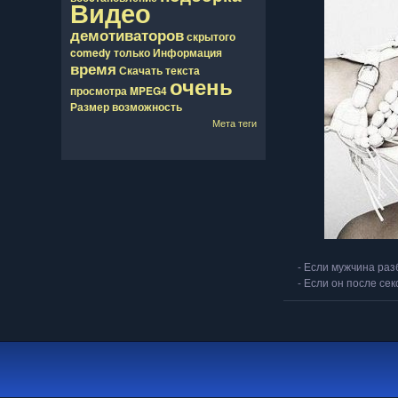
Видео
демотиваторов
скрытого
comedy
только
Информация
время
Скачать
текста
очень
просмотра
MPEG4
Размер
возможность
Мета теги
- Если мужчина раз
- Если он после сек