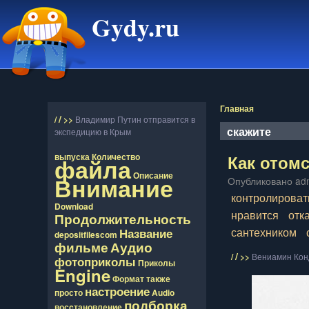
Gydy.ru
Главная
/
/
>>
Владимир Путин отправится в
скажите
экспедицию в Крым
Как отом
выпуска
Количество
файла
Описание
Внимание
Опубликовано adm
контролироват
Download
нравится
отк
Продолжительность
сантехником
Название
depositfilescom
фильме
Аудио
/
/
>>
Вениамин Конд
фотоприколы
Приколы
Engine
Формат
также
настроение
просто
Audio
подборка
восcтановление