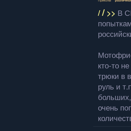
различны
/
/
>>
В С
попыткам
российск
Мотофрис
кто-то н
трюки в 
руль и т
больших,
очень по
количест