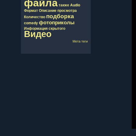
файла
также
Audio
Формат
Описание
просмотра
подборка
Количество
фотоприколы
comedy
Информация
скрытого
Видео
Мета теги