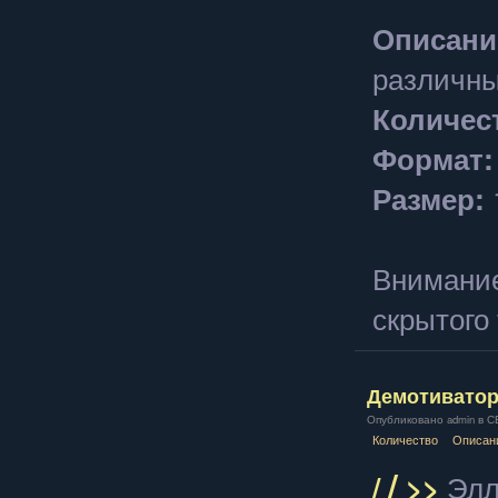
Описани
различны
Количес
Формат:
Размер:
Внимание
скрытого 
Демотивато
Опубликовано admin в СБ,
Количество
Описан
/
/
>>
Элл