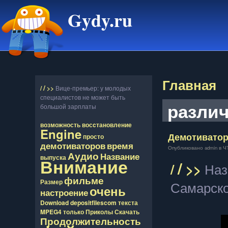
Gydy.ru
Главная
/
/
>>
Вице-премьер: у молодых
специалистов не может быть
разли
большой зарплаты
возможность
восcтановление
Engine
Демотиватор
просто
демотиваторов
время
Опубликовано admin в ЧТ,
Аудио
Название
выпуска
Внимание
/
/
>>
Наз
фильме
Размер
Самарско
очень
настроение
Download
depositfilescom
текста
MPEG4
только
Приколы
Скачать
Продолжительность