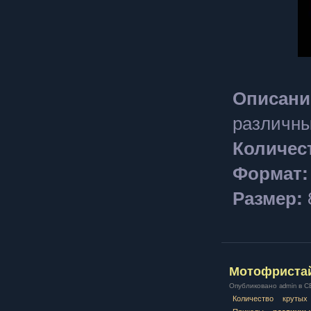
Описани
различны
Количес
Формат:
Размер:
Мотофристайл
Опубликовано admin в СБ,
Количество
крутых
Приколы