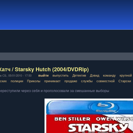
атч / Starsky Hutch (2004/DVDRip)
выпустить
Детектив
Дэвид
команду
крупной
выйти
 СБ, 05/01/2010 - 17:50
ских
полиции
Приколы
принимает
продаже
службы
совместной
Старски
ереступили через себя и проголосовали за смешанные выборы