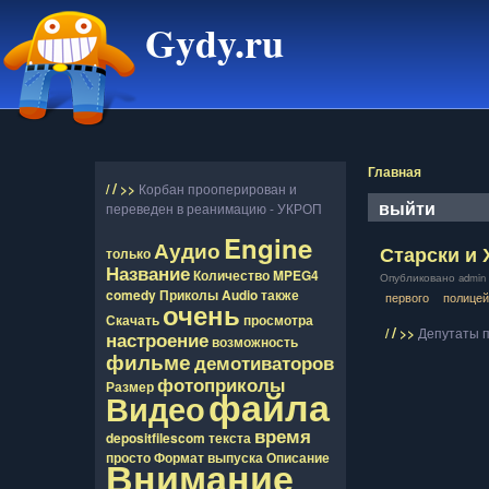
Gydy.ru
Главная
/
/
>>
Корбан прооперирован и
выйти
переведен в реанимацию - УКРОП
Engine
Аудио
Старски и Х
только
Название
Количество
MPEG4
Опубликовано admin в
comedy
Приколы
Audio
также
первого
полицей
очень
Скачать
просмотра
/
/
>>
Депутаты п
настроение
возможность
фильме
демотиваторов
фотоприколы
Размер
файла
Видео
время
depositfilescom
текста
просто
Формат
выпуска
Описание
Внимание