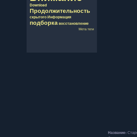
Download
Продолжительность
скрытого
Информация
подборка
восcтановление
Мета теги
Название:
Старс