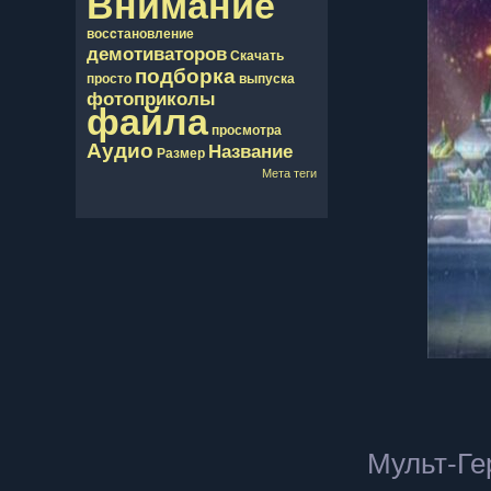
Внимание
восcтановление
демотиваторов
Скачать
подборка
просто
выпуска
фотоприколы
файла
просмотра
Аудио
Название
Размер
Мета теги
Мульт-Ге