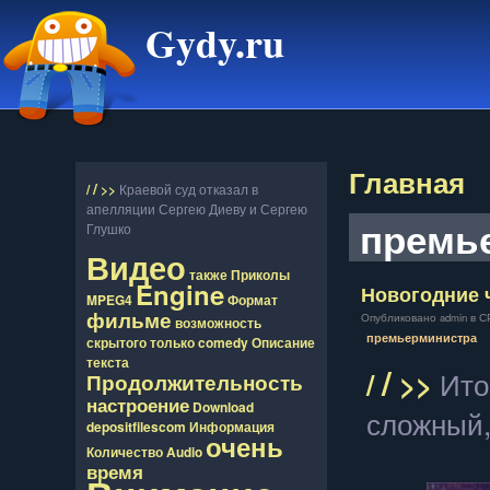
Gydy.ru
Главная
/
/
>>
Краевой суд отказал в
апелляции Сергею Диеву и Сергею
премь
Глушко
Видео
также
Приколы
Engine
Новогодние 
MPEG4
Формат
фильме
Опубликовано admin в СР,
возможность
премьерминистра
скрытого
только
comedy
Описание
текста
/
/
>>
Ито
Продолжительность
настроение
Download
сложный,
depositfilescom
Информация
очень
Количество
Audio
время