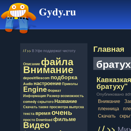
Gydy.ru
Главная
/
/
>>
В Уфе поддержат чистоту
файла
братух
Описание
Внимание
подборка
Кавказкая
depositfilescom
настроение
братуху"
Audio
Приколы
Engine
Формат
Опубликовано admi
Информация
Размер
возможность
Название
Внимание
За
comedy
скрытого
Скачать
также
просмотра
выпуска
пленница
пл
очень
время
текста
Скачать
скры
фильме
просто
Download
Видео
/
/
>>
Мих