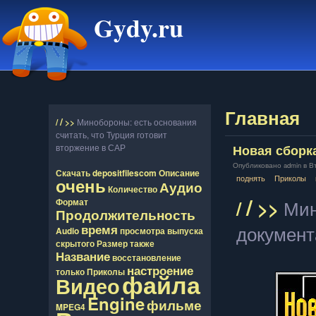
Gydy.ru
Главная
/
/
>>
Минобороны: есть основания
считать, что Турция готовит
вторжение в САР
Новая сборк
Опубликовано admin в Втр
Скачать
depositfilescom
Описание
поднять
Приколы
очень
Аудио
Количество
/
/
>>
Мин
Формат
Продолжительность
документ
время
Audio
просмотра
выпуска
скрытого
Размер
также
Название
восcтановление
настроение
только
Приколы
файла
Видео
Engine
фильме
MPEG4