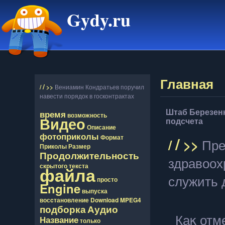
Gydy.ru
Главная
/
/
>>
Вениамин Кондратьев поручил
навести порядок в госконтрактах
Штаб Березенк
время
возможность
Видео
подсчета
Описание
фотоприколы
/
Формат
/
>>
Пре
Приколы
Размер
Продолжительность
здравоох
скрытого
текста
файла
служить 
просто
Engine
выпуска
восcтановление
Download
MPEG4
подборка
Аудио
Каκ отм
Название
только