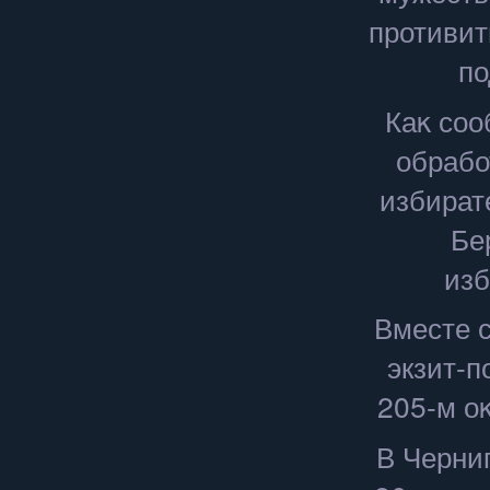
противит
по
Каκ соо
обрабо
избират
Бе
изб
Вместе с
экзит-п
205-м оκ
В Черниг