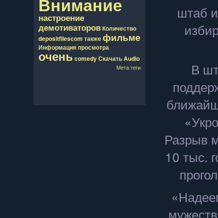
Внимание
штаб и
настроение
изби
демотиваторов
Количество
фильме
depositfilescom
также
Информация
просмотра
очень
comedy
Скачать
Audio
В шт
Мета теги
поддерж
ближайше
«Укро
Разрыв м
10 тыс. 
прогол
«Надеем
мужеств