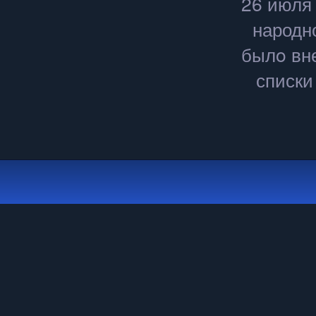
26 июля
народн
былο вн
списки