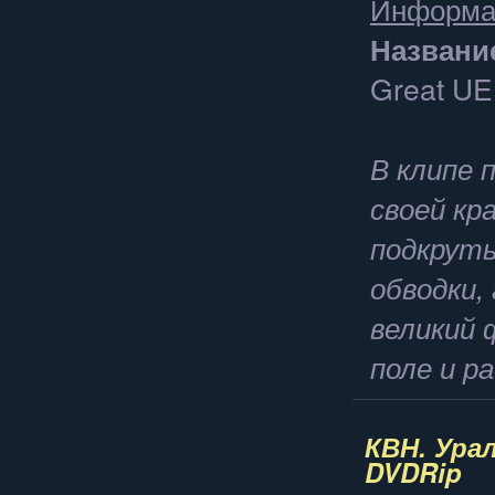
Информа
Названи
Great UE
В клипе
своей кр
подкруты
обводки,
великий 
поле и 
КВН. Урал
DVDRip