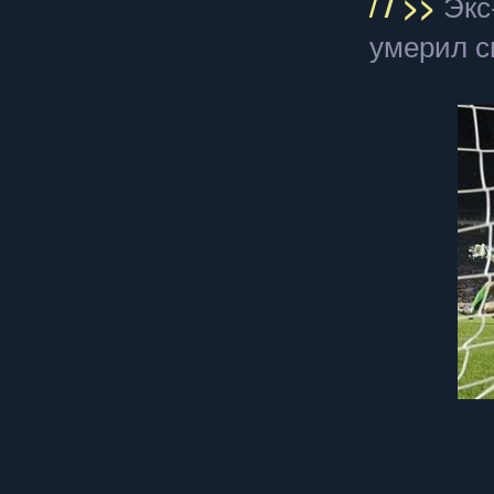
/
/
>>
Экс
умерил с