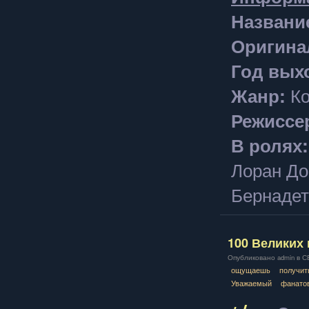
Названи
Оригина
Год вых
Жанр:
Ко
Режиссе
В ролях:
Лоран До
Бернадет
100 Великих 
Опубликовано admin в СБ,
ощущаешь
получит
Уважаемый
фанато