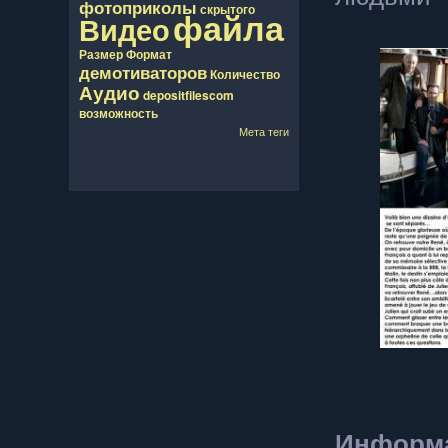
фотоприколы
скрытого
файла
Видео
Размер
Формат
демотиваторов
Количество
Аудио
depositfilescom
возможность
Мета теги
Информа