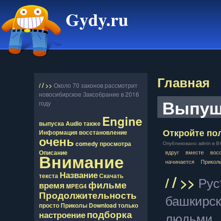
Gydy.ru
Главная
/
/
>>
Около 70 законов рассмотрит
новосибирское Заксобрание в 2016
Выпущ
году
Engine
выпуска
Audio
также
Откройте пол
Информация
восcтановление
очень
comedy
просмотра
Опубликовано admin в Втр
вдруг
вместе
вос
Описание
Внимание
начинается
Прикол
Название
/
текста
Скачать
/
>>
Рус
фильме
время
MPEG4
Продолжительность
башкирск
просто
Приколы
Download
только
подборка
людьми
настроение