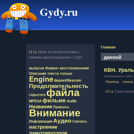
Gydy.ru
Главная
/
/
>>
Иран готов возобновить
данной
прямое авиасообщение с США
выпуска
Формат
восcтановление
КВН. Ураль
Описание
текста
только
Engine
Опубликовано admin в
depositfilescom
Перевод
показа
Продолжительность
файла
/
/
>>
Сеул узнал
скрытого
фильме
MPEG4
Audio
Название
Приколы
Внимание
Аудио
Информация
Скачать
настроение
демотиваторов