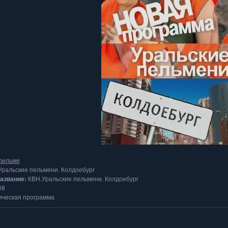
фильме
ральские пельмени. Колдоебург
название:
КВН.Уральские пельмени. Колдоебург
08
ческая программа