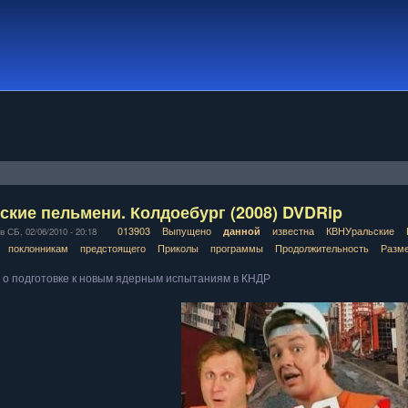
ские пельмени. Колдоебург (2008) DVDRip
013903
Выпущено
известна
КВНУральские
данной
 СБ, 02/06/2010 - 20:18
поклонникам
предстоящего
Приколы
программы
Продолжительность
Разм
 о подготовке к новым ядерным испытаниям в КНДР