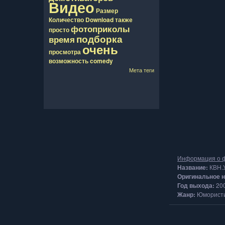
Видео
Размер
Количество
Download
также
фотоприколы
просто
подборка
время
очень
просмотра
возможность
comedy
Мета теги
Информация о 
Название:
КВН.У
Оригинальное 
Год выхода:
20
Жанр:
Юмористи