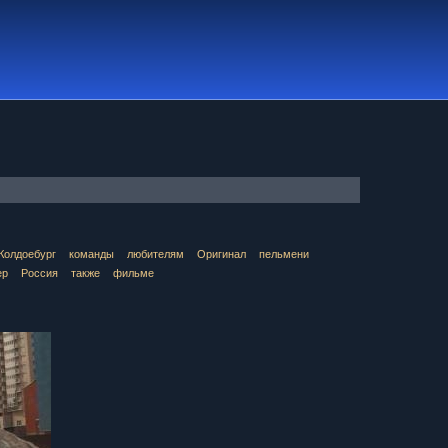
Колдоебург
команды
любителям
Оригинал
пельмени
ер
Россия
также
фильме