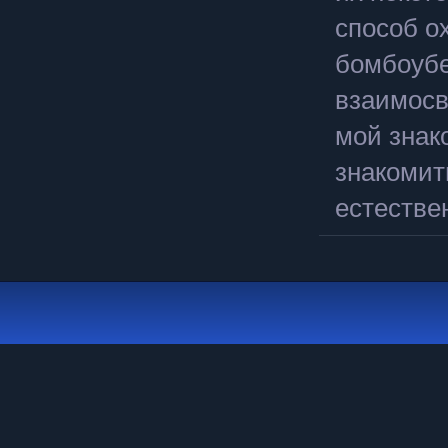
способ о
бомбоубе
взаимосв
мой знак
знакомит
естестве