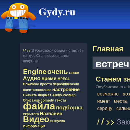
Gydy.ru
Главная
/
/
>>
В Ростовской области стартует
конкурс Стань помощником
встреч
депутата
Engine
очень
также
Станем з
Аудио
время
MPEG4
Download
просто
depositfilescom
Опубликовано adm
настроение
восcтановление
возможно
во
Скачать
Формат
Audio
Размер
имеет
места
Описание
comedy
текста
файла
подборка
сердцу
сильн
Название
скрытого
Видео
/
/
>>
Зак
выпуска
Информация