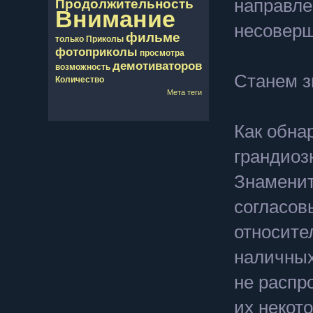
направле
Продолжительность
Внимание
несоверш
фильме
только
Приколы
фотоприколы
просмотра
демотиваторов
возможность
Станем з
Количество
Мета теги
Как обна
грандиоз
Знаменит
согласов
относите
наличных
не распр
их некото