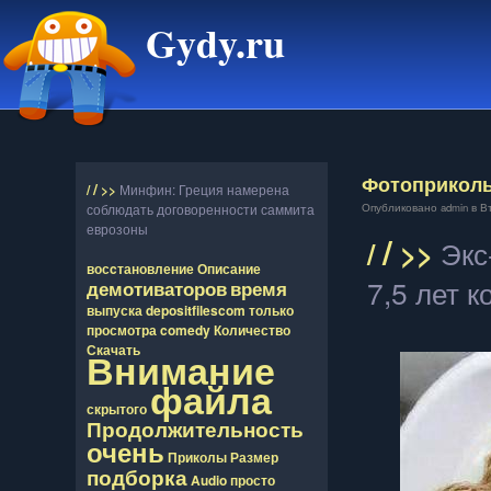
Gydy.ru
Фотоприкол
/
/
>>
Минфин: Греция намерена
соблюдать договоренности саммита
Опубликовано admin в Втр
еврозоны
/
/
>>
Экс
восcтановление
Описание
7,5 лет 
демотиваторов
время
выпуска
depositfilescom
только
просмотра
comedy
Количество
Скачать
Внимание
файла
скрытого
Продолжительность
очень
Приколы
Размер
подборка
Audio
просто