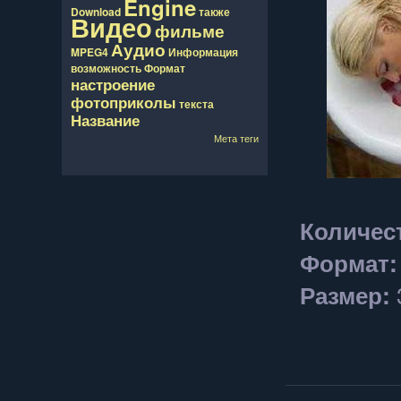
Engine
Download
также
Видео
фильме
Аудио
MPEG4
Информация
возможность
Формат
настроение
фотоприколы
текста
Название
Мета теги
Количес
Формат:
Размер: