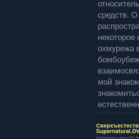
относител
средств. О
распростра
некоторое 
охмурежа в
бомбоубежи
взаимосвя
мой знако
знакомить
естественн
Сверхъестестве
Supernatural.D
Опубликовано admin в ПТ, 04/