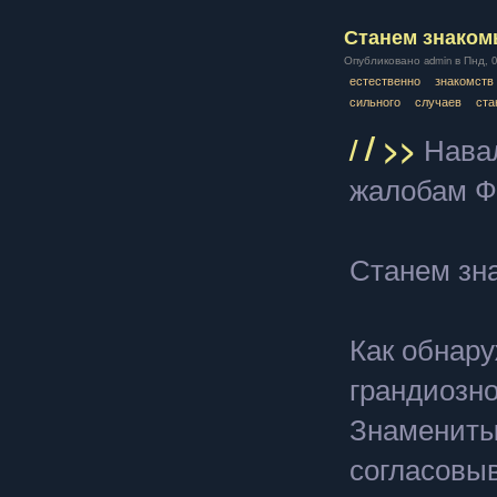
Станем знакомы
Опубликовано admin в Пнд, 04
естественно
знакомств
сильного
случаев
ста
/
/
>>
Нава
жалобам Ф
Станем зна
Как обнар
грандиозно
Знамениты
согласовыв