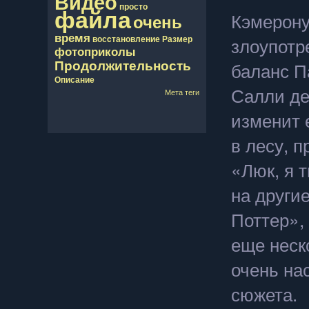
Видео
просто
файла
Кэмерону
очень
время
злоупотр
восcтановление
Размер
фотоприколы
Продолжительность
баланс П
Описание
Салли де
Мета теги
изменит 
в лесу, 
«Люк, я т
на други
Поттер»,
еще неск
очень на
сюжета.