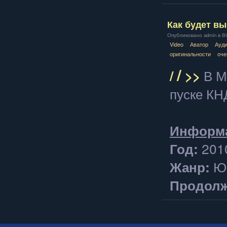
Как будет вы
Опубликовано admin в ВС,
Video
Аватор
Ауд
оригинальности
оче
/
/
>>
В М
пуске КН
Информа
Год:
201
Жанр:
Ю
Продолж