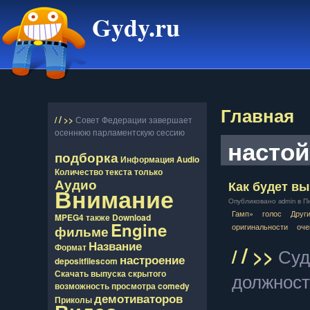
Gydy.ru
Главная
/
/
>>
Совет Федерации завершает
осеннюю парламентскую сессию
насто
подборка
Информация
Audio
Количество
текста
только
Аудио
Как будет вы
Внимание
Опубликовано admin в Пнд
Гамп»
голос
Друг
MPEG4
также
Download
Engine
оригинальности
оче
фильме
Название
/
Формат
/
>>
Суд
настроение
depositfilescom
Скачать
выпуска
скрытого
должнос
возможность
просмотра
comedy
демотиваторов
Приколы