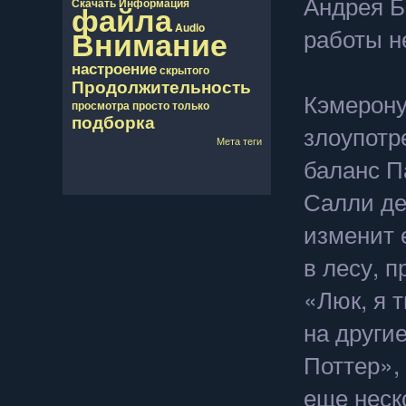
Андрея Б
Скачать
Информация
файла
Audio
работы н
Внимание
настроение
скрытого
Продолжительность
Кэмерону
просмотра
просто
только
подборка
злоупотр
Мета теги
баланс П
Салли де
изменит 
в лесу, 
«Люк, я т
на други
Поттер»,
еще неск