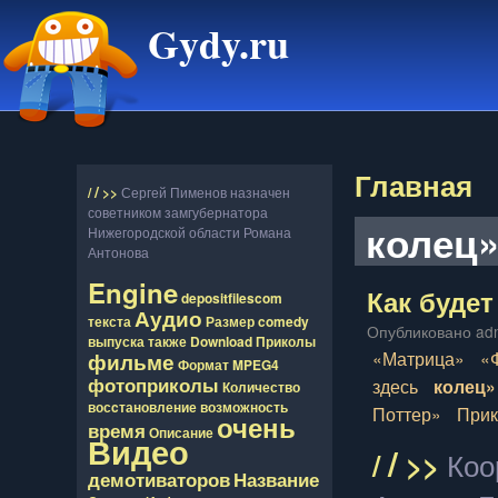
Gydy.ru
Главная
/
/
>>
Сергей Пименов назначен
советником замгубернатора
колец
Нижегородской области Романа
Антонова
Engine
Как будет
depositfilescom
Аудио
текста
Размер
comedy
Опубликовано adm
выпуска
также
Download
Приколы
«Матрица»
«
фильме
Формат
MPEG4
фотоприколы
здесь
колец»
Количество
восcтановление
возможность
Поттер»
При
очень
время
Описание
Видео
/
/
>>
Коо
демотиваторов
Название