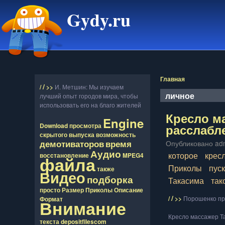
Gydy.ru
Главная
/
/
>>
И. Метшин: Мы изучаем
личное
лучший опыт городов мира, чтобы
использовать его на благо жителей
Кресло м
Engine
расслабле
Download
просмотра
скрытого
выпуска
возможность
демотиваторов
время
Опубликовано adm
Аудио
которое
крес
восcтановление
MPEG4
файла
Приколы
пус
также
Видео
подборка
Такасима
так
просто
Размер
Приколы
Описание
/
/
>>
Порошенко пр
Формат
Внимание
Кресло массажер Та
текста
depositfilescom