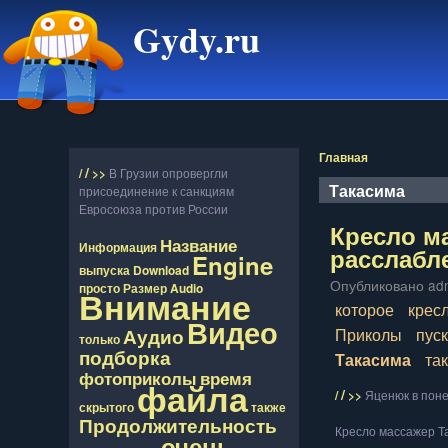
Gydy.ru
Главная
/
/
>>
В Грузии опровергли
Такасима
присоединение к санкциям
Евросоюза против России
Кресло м
Название
Информация
расслабле
Engine
выпуска
Download
Опубликовано adm
просто
Размер
Audio
Внимание
которое
крес
Видео
Аудио
Приколы
пус
только
подборка
Такасима
та
фотоприколы
время
файла
/
/
>>
Яценюк в поне
скрытого
также
Продолжительность
Кресло массажер Та
очень