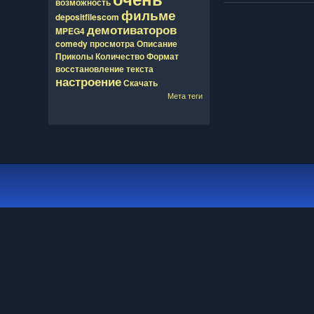
возможность
фильме
depositfilescom
демотиваторов
MPEG4
comedy
просмотра
Описание
Приколы
Количество
Формат
восcтановление
текста
настроение
Скачать
Мета теги