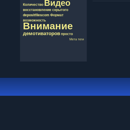
Видео
Количество
восcтановление
скрытого
depositfilescom
Формат
возможность
Внимание
демотиваторов
просто
Мета теги