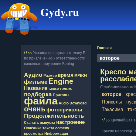
Gydy.ru
Главная
/
/
>>
Украина приступает к плану Б
которое
по привлечению к ответственности
виновных в крушении Boeing
Кресло м
Аудио
время
Размер
MPEG4
расслабле
Engine
фильме
Опубликовано adm
Название
также
только
подборка
которое
крес
Приколы
файла
Приколы
пус
Audio
Download
очень
Такасима
так
фотоприколы
Продолжительность
/
/
>>
Крупнейшая за
настроение
Скачать
выпуска
Описание
текста
comedy
Кресло массажер Та
просмотра
Информация