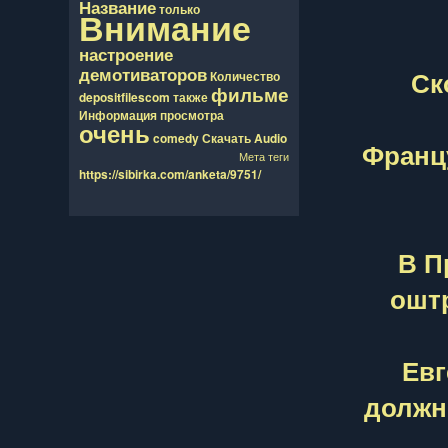
Название
только
Внимание
настроение
демотиваторов
Ск
Количество
фильме
depositfilescom
также
Информация
просмотра
очень
comedy
Скачать
Audio
Франц
Мета теги
https://sibirka.com/anketa/9751/
В П
оштр
Евг
должн