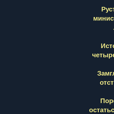
Рус
минис
Ист
четыр
Замг
отс
Пор
остать