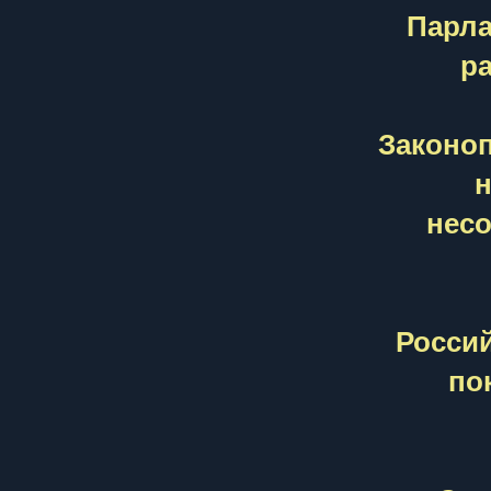
Парла
р
Законоп
н
несо
Россий
по